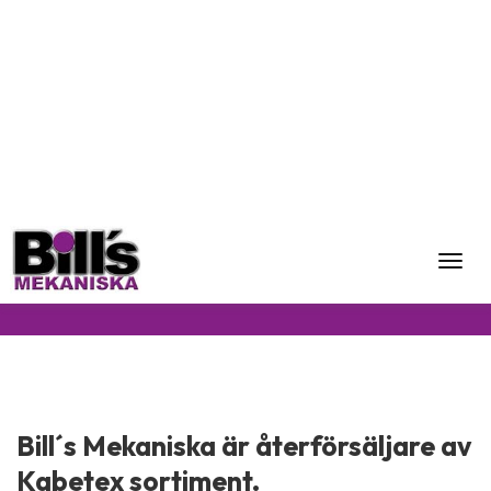
Toggl
Kabetex
Bill´s Mekaniska är återförsäljare av
Kabetex sortiment.
Klicka på länken för att komma till Kabetex hemsida där du