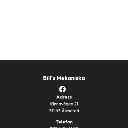
Bill´s Mekaniska
Adress
Kinnavägen 21
311 63 Älvsered
Telefon
0706-34 61 50
Epost